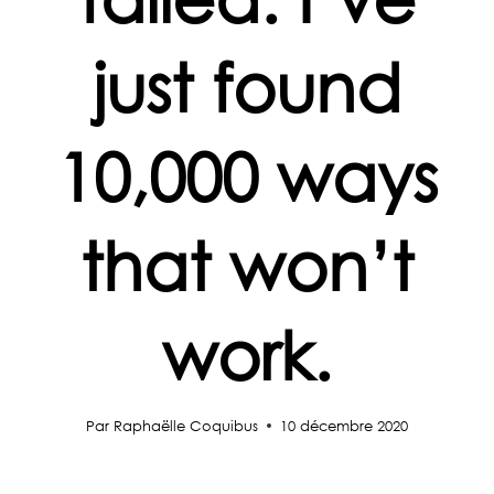
just found
10,000 ways
that won’t
work.
Par
Raphaëlle Coquibus
10 décembre 2020