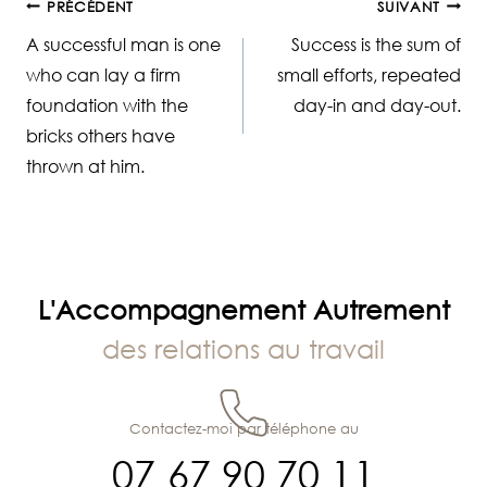
Navigation
PRÉCÉDENT
SUIVANT
A successful man is one
Success is the sum of
de
who can lay a firm
small efforts, repeated
foundation with the
day-in and day-out.
l’article
bricks others have
thrown at him.
L'Accompagnement Autrement
des relations au travail
Contactez-moi par téléphone au
07 67 90 70 11