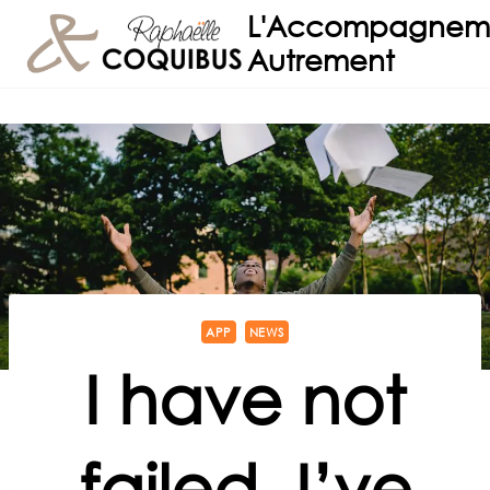
Aller
L'Accompagnem
au
Autrement
contenu
APP
NEWS
I have not
failed. I’ve