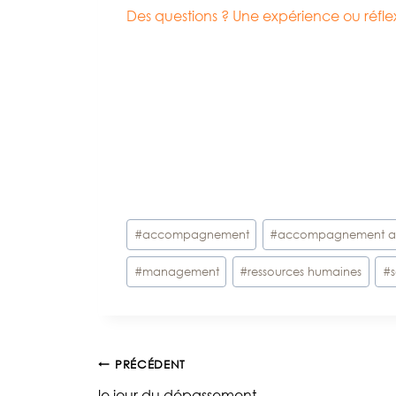
Des questions ? Une expérience ou réf
Étiquettes
#
accompagnement
#
accompagnement a
de
#
management
#
ressources humaines
#
la
publication :
Navigation
PRÉCÉDENT
le jour du dépassement