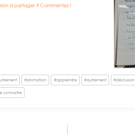
lexion à partager ? Commentez !
utrement
#
animation
#
apprendre
#
autrement
#
déclusion
se connaitre