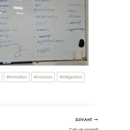
#
formation
#
inclusion
#
intégration
SUIVANT
J’ai un secret