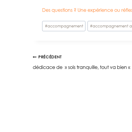
Des questions ? Une expérience ou réf
Étiquettes
#
accompagnement
#
accompagnement a
de
la
publication :
Navigation
PRÉCÉDENT
dédicace de » sois tranquille, tout va bien «
de
l’article