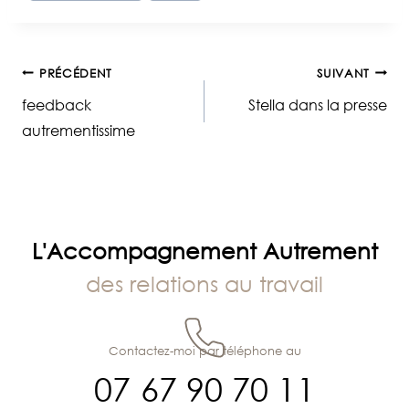
publication :
Navigation
PRÉCÉDENT
SUIVANT
feedback
Stella dans la presse
de
autrementissime
l’article
L'Accompagnement Autrement
des relations au travail
Contactez-moi par téléphone au
07 67 90 70 11