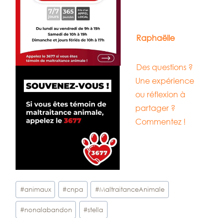
Raphaëlle
Des questions ?
Une expérience
ou réflexion à
partager ?
Commentez !
Étiquettes
#
animaux
#
cnpa
#
MaltraitanceAnimale
de
#
nonalabandon
#
stella
la