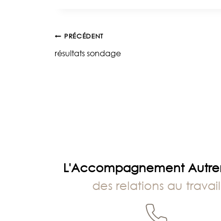
la
publication :
Navigation
PRÉCÉDENT
résultats sondage
de
l’article
L'Accompagnement Autr
des relations au travail