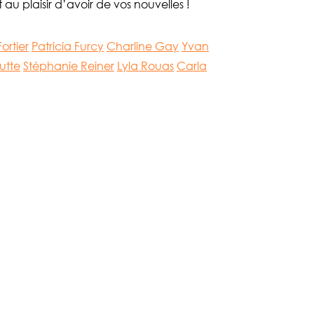
 au plaisir d’avoir de vos nouvelles !
ortier
Patricia Furcy
Charline Gay
Yvan
utte
Stéphanie Reiner
Lyla Rouas
Carla