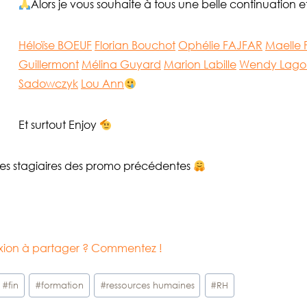
Alors je vous souhaite à tous une belle continuation et
Héloïse BOEUF
Florian Bouchot
Ophélie FAJFAR
Maelle F
Guillermont
Mélina Guyard
Marion Labille
Wendy Lago
Sadowczyk
Lou Ann
Et surtout Enjoy
les stagiaires des promo précédentes
lexion à partager ? Commentez !
#
fin
#
formation
#
ressources humaines
#
RH