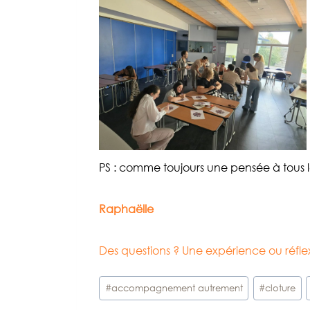
PS : comme toujours une pensée à tous 
Raphaëlle
Des questions ? Une expérience ou réf
Étiquettes
#
accompagnement autrement
#
cloture
de