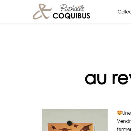
Aller
Collec
au
contenu
au re
Une
Vendre
fermer