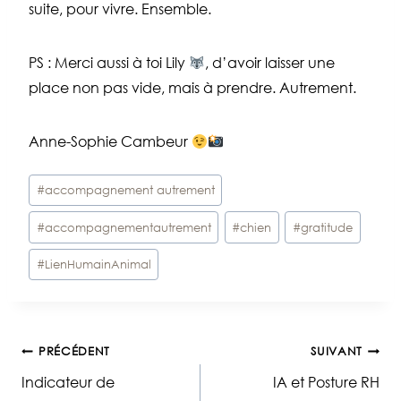
suite, pour vivre. Ensemble.
PS : Merci aussi à toi Lily
, d’avoir laisser une
place non pas vide, mais à prendre. Autrement.
Anne-Sophie Cambeur
Étiquettes
#
accompagnement autrement
de
#
accompagnementautrement
#
chien
#
gratitude
la
publication :
#
LienHumainAnimal
Navigation
PRÉCÉDENT
SUIVANT
Indicateur de
IA et Posture RH