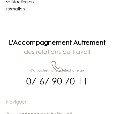
de
satisfaction en
formation
l’article
L'Accompagnement Autrement
des relations au travail
Contactez-moi par téléphone au
07 67 90 70 11
Naviguer
Accompagnement individuel