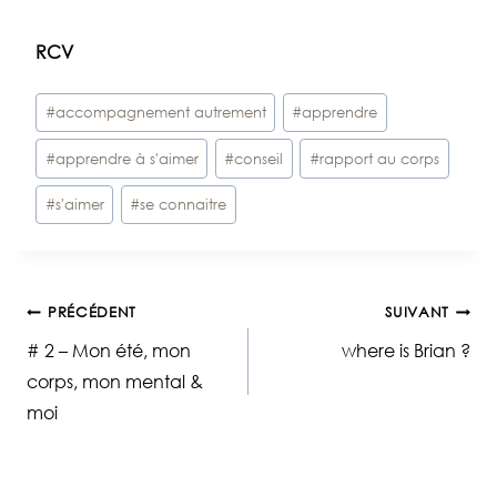
RCV
Étiquettes
#
accompagnement autrement
#
apprendre
de
#
apprendre à s'aimer
#
conseil
#
rapport au corps
la
publication :
#
s'aimer
#
se connaitre
Navigation
PRÉCÉDENT
SUIVANT
# 2 – Mon été, mon
where is Brian ?
de
corps, mon mental &
moi
l’article