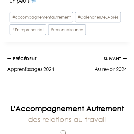
un peu ?
Étiquettes
#
accompagnementautrement
#
CalendrierDeLAprès
de
#
Entrepreneuriat
#
reconnaissance
la
publication :
Navigation
PRÉCÉDENT
SUIVANT
Apprentissages 2024
Au revoir 2024
de
l’article
L'Accompagnement Autrement
des relations au travail