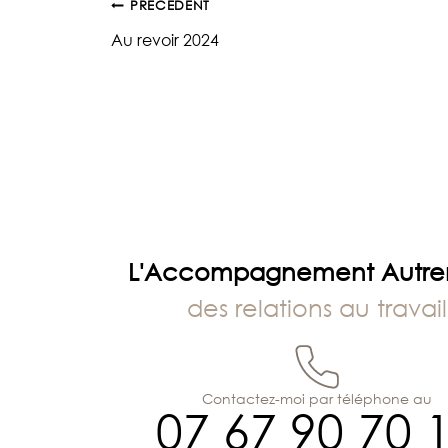
Navigation
PRÉCÉDENT
Au revoir 2024
de
l’article
L'Accompagnement Autr
des relations au travail
Contactez-moi par téléphone au
07 67 90 70 