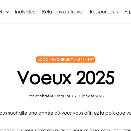
tif
Individuel
Relations au travail
Ressources
A 
ACCOMPAGNEMENT AUTREMENT
Voeux 2025
Par
Raphaëlle Coquibus
1 janvier 2025
ous souhaite une année où vous vous offrirez la paix que vou
année où vous serez doux avec vous-même, et où l’audac