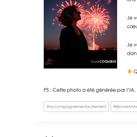
Je v
cœur
Je v
dans
Q
PS : Cette photo a été générée par l’IA. L’
Étiquettes
#
accompagnementautrement
#
BonneAnn
de
la
publication :