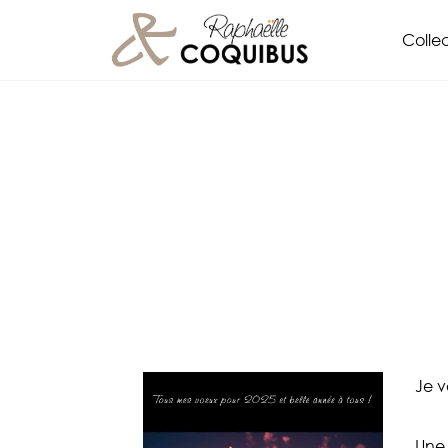
Aller
Collec
au
contenu
Je v
Une 