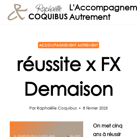
Aller
L'Accompagnem
au
Autrement
contenu
ACCOMPAGNEMENT AUTREMENT
réussite x FX
Demaison
Par
Raphaëlle Coquibus
8 février 2025
On met cinq
ans à réussir