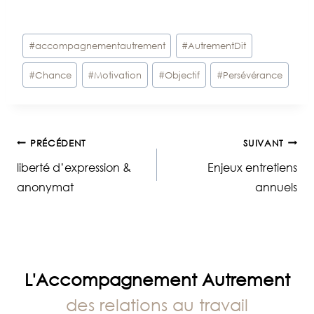
Étiquettes
#
accompagnementautrement
#
AutrementDit
de
#
Chance
#
Motivation
#
Objectif
#
Persévérance
la
publication :
Navigation
PRÉCÉDENT
SUIVANT
liberté d’expression &
Enjeux entretiens
de
anonymat
annuels
l’article
L'Accompagnement Autrement
des relations au travail