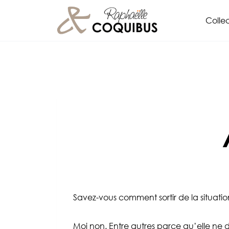
Aller
Collec
au
contenu
Savez-vous comment sortir de la situati
Moi non. Entre autres parce qu’elle ne