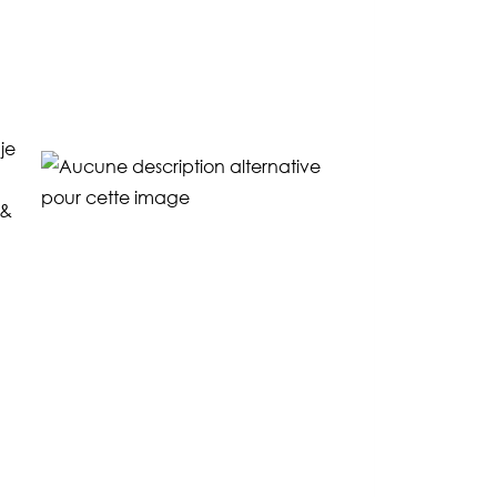
je
 &