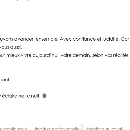
ouvons avancer, ensemble. Avec confiance et lucidité. Car 
vous aussi.
pour mieux vivre aujourd’hui, voire demain, selon vos réalités
nant.
 éclaire notre nuit.
ce émotionnelle
#
posture professionnelle
#
relations au travail