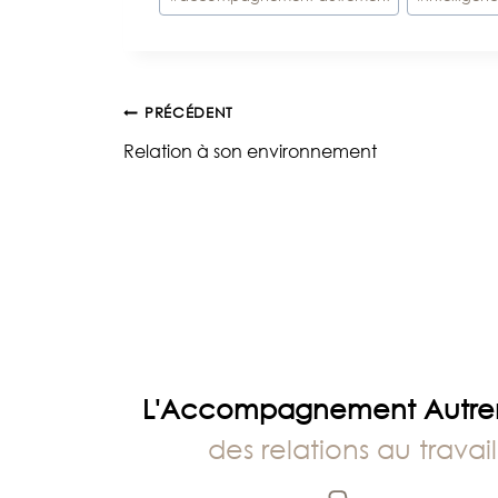
de
la
publication :
Navigation
PRÉCÉDENT
Relation à son environnement
de
l’article
L'Accompagnement Autr
des relations au travail