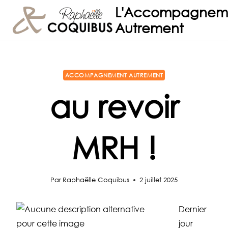
Aller
L'Accompagnem
au
Autrement
contenu
ACCOMPAGNEMENT AUTREMENT
au revoir
MRH !
Par
Raphaëlle Coquibus
2 juillet 2025
Dernier
jour