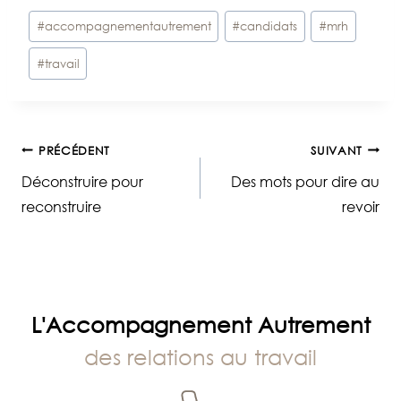
Étiquettes
#
accompagnementautrement
#
candidats
#
mrh
de
#
travail
la
publication :
Navigation
PRÉCÉDENT
SUIVANT
Déconstruire pour
Des mots pour dire au
de
reconstruire
revoir
l’article
L'Accompagnement Autrement
des relations au travail