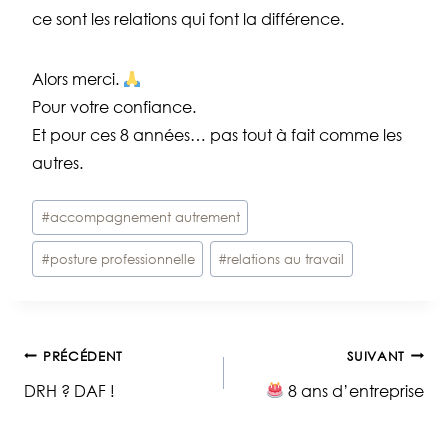
ce sont les relations qui font la différence.
Alors merci.
Pour votre confiance.
Et pour ces 8 années… pas tout à fait comme les
autres.
Étiquettes
#
accompagnement autrement
de
#
posture professionnelle
#
relations au travail
la
publication :
Navigation
PRÉCÉDENT
SUIVANT
DRH ? DAF !
8 ans d’entreprise
de