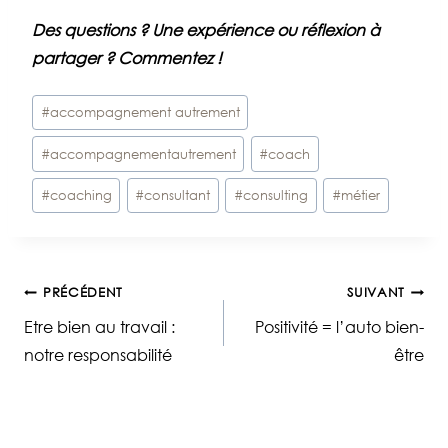
Des questions ? Une expérience ou réflexion à
partager ? Commentez !
Étiquettes
#
accompagnement autrement
de
#
accompagnementautrement
#
coach
la
publication :
#
coaching
#
consultant
#
consulting
#
métier
Navigation
PRÉCÉDENT
SUIVANT
Etre bien au travail :
Positivité = l’auto bien-
de
notre responsabilité
être
l’article