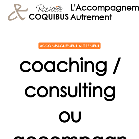
Aller
L'Accompagnem
au
Autrement
contenu
ACCOMPAGNEMENT AUTREMENT
coaching /
consulting
ou