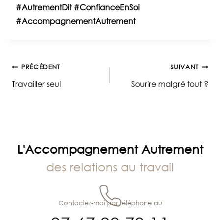
#AutrementDit
#ConfianceEnSoi
#AccompagnementAutrement
Navigation
PRÉCÉDENT
SUIVANT
Travailler seul
Sourire malgré tout ?
de
l’article
L'Accompagnement Autrement
des relations au travail
Contactez-moi par téléphone au