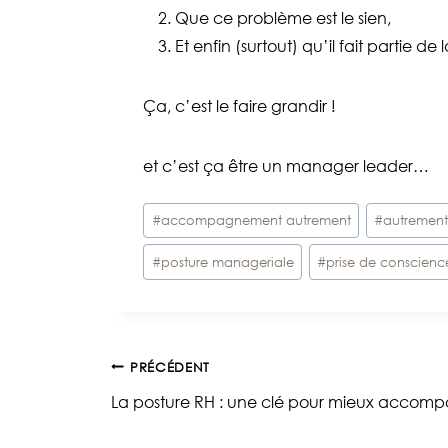
Que ce problème est le sien,
Et enfin (surtout) qu’il fait partie de l
Ça, c’est le faire grandir !
et c’est ça être un manager leader…
Étiquettes
#
accompagnement autrement
#
autremen
de
#
posture manageriale
#
prise de conscienc
la
publication :
Navigation
PRÉCÉDENT
La posture RH : une clé pour mieux accomp
de