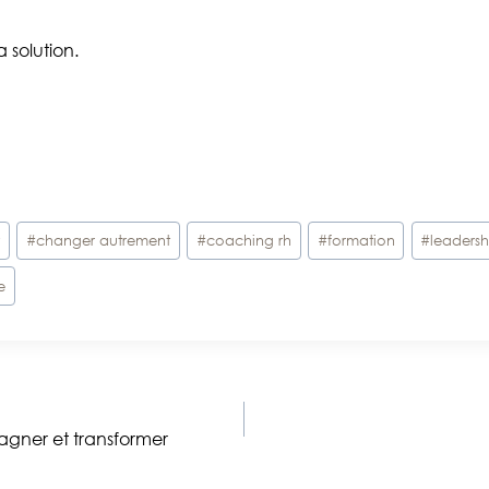
a solution.
t
#
changer autrement
#
coaching rh
#
formation
#
leadersh
e
agner et transformer