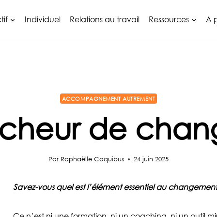
tif
Individuel
Relations au travail
Ressources
A 
ACCOMPAGNEMENT AUTREMENT
cheur de cha
Par
Raphaëlle Coquibus
24 juin 2025
Savez-vous quel est l’élément essentiel au changeme
Ce n’est ni une formation, ni un coaching, ni un outil m