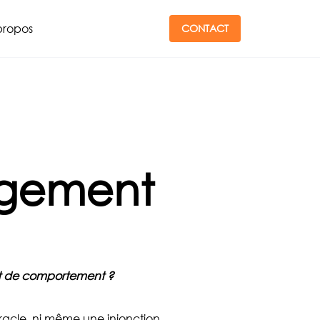
propos
CONTACT
ngement
nt de comportement ?
iracle, ni même une injonction