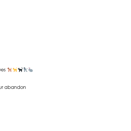
ques
leur abandon