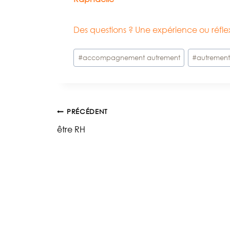
Des questions ? Une expérience ou réf
Étiquettes
#
accompagnement autrement
#
autremen
de
la
publication :
Navigation
PRÉCÉDENT
être RH
de
l’article