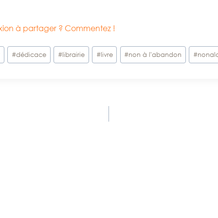
lexion à partager ? Commentez !
t
#
dédicace
#
librairie
#
livre
#
non à l'abandon
#
nonal