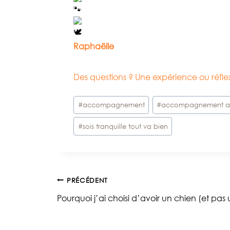
Raphaëlle
Des questions ? Une expérience ou réf
Étiquettes
#
accompagnement
#
accompagnement a
de
#
sois tranquille tout va bien
la
publication :
Navigation
PRÉCÉDENT
Pourquoi j’ai choisi d’avoir un chien (et pas 
de