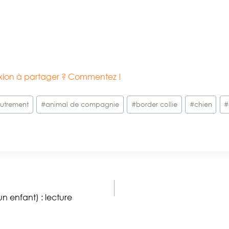
lexion à partager ? Commentez !
utrement
#
animal de compagnie
#
border collie
#
chien
#
un enfant) : lecture