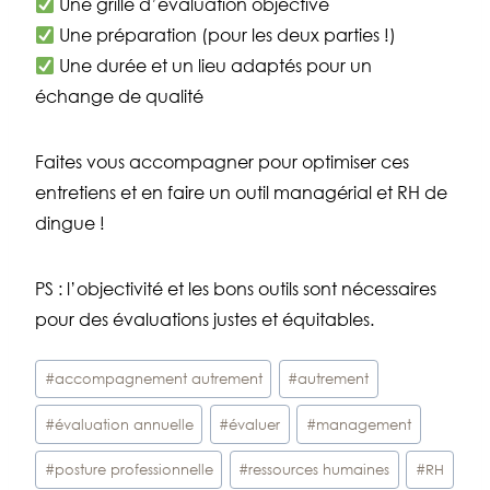
Une grille d’évaluation objective
Une préparation (pour les deux parties !)
Une durée et un lieu adaptés pour un
échange de qualité
Faites vous accompagner pour optimiser ces
entretiens et en faire un outil managérial et RH de
dingue !
PS : l’objectivité et les bons outils sont nécessaires
pour des évaluations justes et équitables.
Étiquettes
#
accompagnement autrement
#
autrement
de
#
évaluation annuelle
#
évaluer
#
management
la
publication :
#
posture professionnelle
#
ressources humaines
#
RH