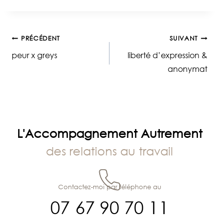
Navigation
PRÉCÉDENT
SUIVANT
peur x greys
liberté d’expression &
de
anonymat
l’article
L'Accompagnement Autrement
des relations au travail
Contactez-moi par téléphone au
07 67 90 70 11