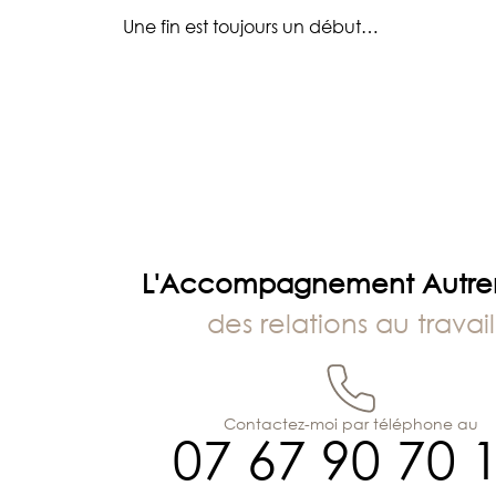
Navigation
Une fin est toujours un début…
de
l’article
L'Accompagnement Autr
des relations au travail
Contactez-moi par téléphone au
07 67 90 70 