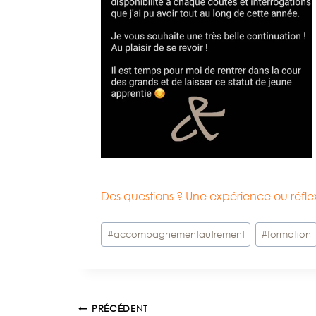
Des questions ? Une expérience ou réf
Étiquettes
#
accompagnementautrement
#
formation
de
la
publication :
PRÉCÉDENT