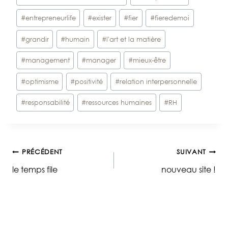
#
entrepreneurlife
#
exister
#
fier
#
fieredemoi
#
grandir
#
humain
#
l'art et la matière
#
management
#
manager
#
mieux-être
#
optimisme
#
positivité
#
relation interpersonnelle
#
responsabilité
#
ressources humaines
#
RH
Navigation
PRÉCÉDENT
SUIVANT
le temps file
nouveau site !
de
l’article