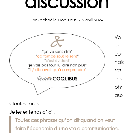
discussion
Par
Raphaëlle Coquibus
9 avril 2024
Vo
us
con
nais
sez
ces
phr
ase
s toutes faites.
Je les entends d’ici !
Toutes ces phrases qu’on dit quand on veut
faire l’économie d’une vraie communication.