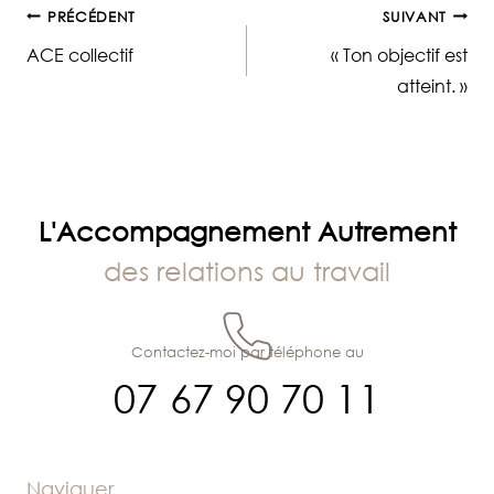
Navigation
PRÉCÉDENT
SUIVANT
ACE collectif
« Ton objectif est
de
atteint. »
l’article
L'Accompagnement Autrement
des relations au travail
Contactez-moi par téléphone au
07 67 90 70 11
Naviguer