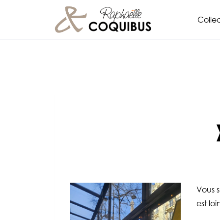
Aller
Collec
au
contenu
Vous s
est loi