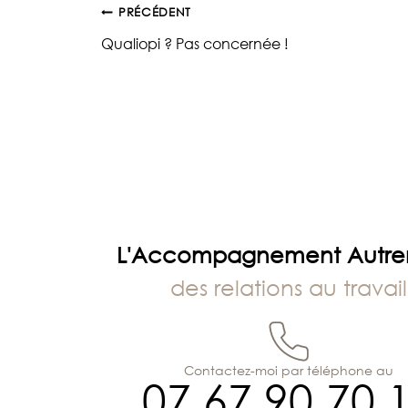
Navigation
PRÉCÉDENT
Qualiopi ? Pas concernée !
de
l’article
L'Accompagnement Autr
des relations au travail
Contactez-moi par téléphone au
07 67 90 70 