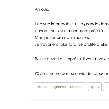
Ah oui…
Une vue imprenable sur la grande dame de
devant moi. Mon monument préféré.
Mon pc restera dans mon sac.
Je travaillerai plus tard. Je profite d’elle
Rester ouvert à l’imprévu. Il vous révèle pa
PS : j’ai même pas eu envie de retoucher l
Étiquettes
#
accompagnementautrement
#
paris
#
t
de
la
publication :