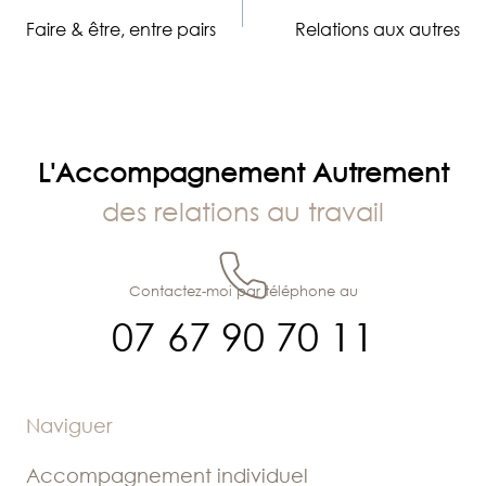
Navigation
Faire & être, entre pairs
Relations aux autres
de
l’article
L'Accompagnement Autrement
des relations au travail
Contactez-moi par téléphone au
07 67 90 70 11
Naviguer
Accompagnement individuel