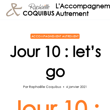
Aller
L'Accompagnem
au
Autrement
contenu
ACCOMPAGNEMENT AUTREMENT
Jour 10 : let’s
go
Par
Raphaëlle Coquibus
4 janvier 2021
Jour 10 :