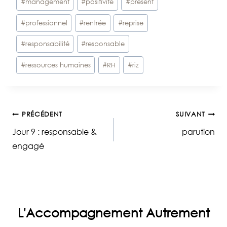
#
management
#
positivité
#
présent
#
professionnel
#
rentrée
#
reprise
#
responsabilité
#
responsable
#
ressources humaines
#
RH
#
riz
Navigation
PRÉCÉDENT
SUIVANT
Jour 9 : responsable &
parution
de
engagé
l’article
L'Accompagnement Autrement