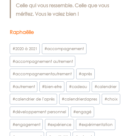
Celle qui vous ressemble. Celle que vous
méritez. Vous le valez bien !
Raphaëlle
Étiquettes
#
2020 à 2021
#
accompagnement
de
#
accompagnement autrement
la
publication :
#
accompagnementautrement
#
après
#
autrement
#
bien-etre
#
cadeau
#
calendrier
#
calendrier de l'après
#
calendrierdapres
#
choix
#
développement personnel
#
engagé
#
engagement
#
expérience
#
expérimentation