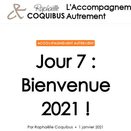
Aller
L'Accompagnem
au
Autrement
contenu
ACCOMPAGNEMENT AUTREMENT
Jour 7 :
Bienvenue
2021 !
Par
Raphaëlle Coquibus
1 janvier 2021