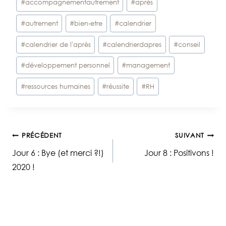
#
accompagnementautrement
#
après
#
autrement
#
bien-etre
#
calendrier
#
calendrier de l'après
#
calendrierdapres
#
conseil
#
développement personnel
#
management
#
ressources humaines
#
réussite
#
RH
Navigation
PRÉCÉDENT
SUIVANT
Jour 6 : Bye (et merci ?!)
Jour 8 : Positivons !
de
2020 !
l’article