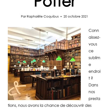
Potter
Par
Raphaëlle Coquibus
20 octobre 2021
Conn
aissez-
vous
ce
sublim
e
endroi
t ?
Dans
nos
presta
tions, nous avons la chance de découvrir des