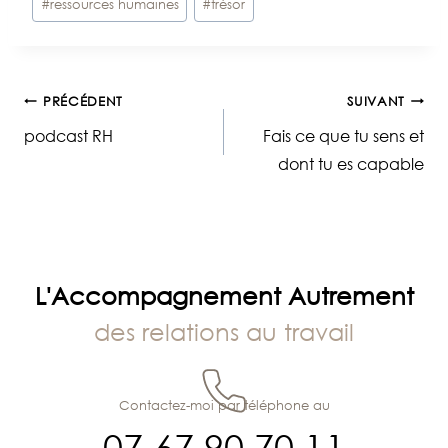
#
ressources humaines
#
trésor
Navigation
PRÉCÉDENT
SUIVANT
podcast RH
Fais ce que tu sens et
de
dont tu es capable
l’article
L'Accompagnement Autrement
des relations au travail
Contactez-moi par téléphone au
07 67 90 70 11