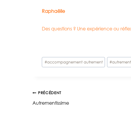
Raphaëlle
Des questions ? Une expérience ou réf
Étiquettes
#
accompagnement autrement
#
autremen
de
la
publication :
Navigation
PRÉCÉDENT
Autrementissime
de
l’article