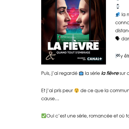
la 
connai
dista
🗣 dan
y ê
Puis, j’ai regardé
la série
la fièvre
sur 
Et j’ai pris peur
de ce que la communic
cause…
Oui c’est une série, romancée et où 