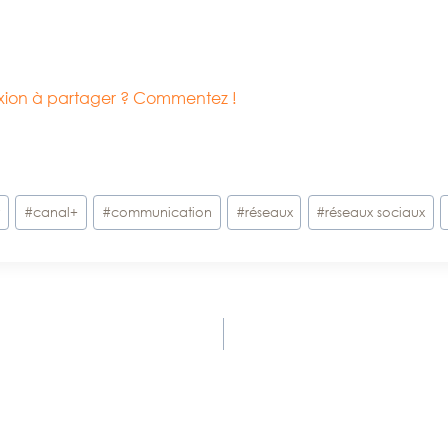
lexion à partager ? Commentez !
t
#
canal+
#
communication
#
réseaux
#
réseaux sociaux