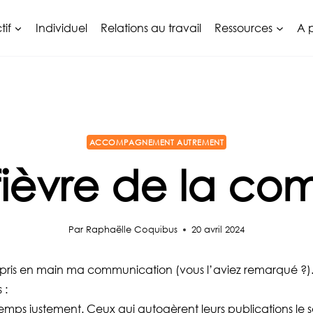
tif
Individuel
Relations au travail
Ressources
A 
ACCOMPAGNEMENT AUTREMENT
 fièvre de la co
Par
Raphaëlle Coquibus
20 avril 2024
epris en main ma communication (vous l’aviez remarqué ?). 
 :
temps justement. Ceux qui autogèrent leurs publications le s