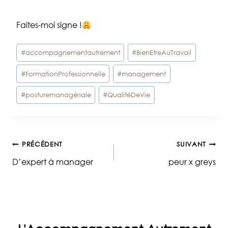
Faites-moi signe !
Étiquettes
#
accompagnementautrement
#
BienEtreAuTravail
de
#
FormationProfessionnelle
#
management
la
publication :
#
posturemanagériale
#
QualitéDeVie
Navigation
PRÉCÉDENT
SUIVANT
D’expert à manager
peur x greys
de
l’article