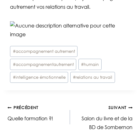
autrement vos relations au travail.
Étiquettes
#
accompagnement autrement
de
#
accompagnementautrement
#
humain
la
publication :
#
intelligence émotionnelle
#
relations au travail
Navigation
PRÉCÉDENT
SUIVANT
Quelle formation ?!
Salon du livre et de la
de
BD de Sombernon