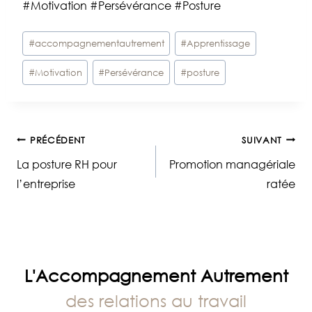
#Motivation #Persévérance #Posture
Étiquettes
#
accompagnementautrement
#
Apprentissage
de
#
Motivation
#
Persévérance
#
posture
la
publication :
Navigation
PRÉCÉDENT
SUIVANT
La posture RH pour
Promotion managériale
de
l’entreprise
ratée
l’article
L'Accompagnement Autrement
des relations au travail