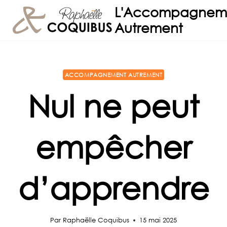
Aller
L'Accompagnem
au
Autrement
contenu
ACCOMPAGNEMENT AUTREMENT
Nul ne peut
empêcher
d’apprendre
Par
Raphaëlle Coquibus
15 mai 2025