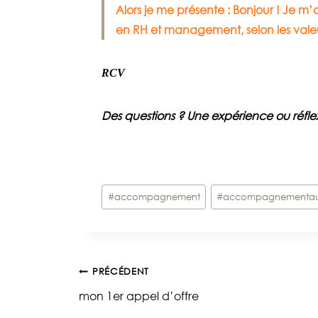
Alors je me présente : Bonjour ! Je m’
en RH et management, selon les vale
RCV
Des questions ? Une expérience ou réf
Étiquettes
#
accompagnement
#
accompagnementau
de
la
publication :
Navigation
PRÉCÉDENT
mon 1er appel d’offre