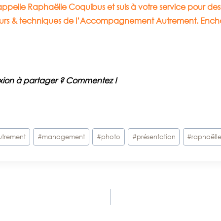
appelle Raphaëlle Coquibus et suis à votre service pour des p
urs & techniques de l’Accompagnement Autrement. Enchant
lexion à partager ? Commentez !
trement
#
management
#
photo
#
présentation
#
raphaëll