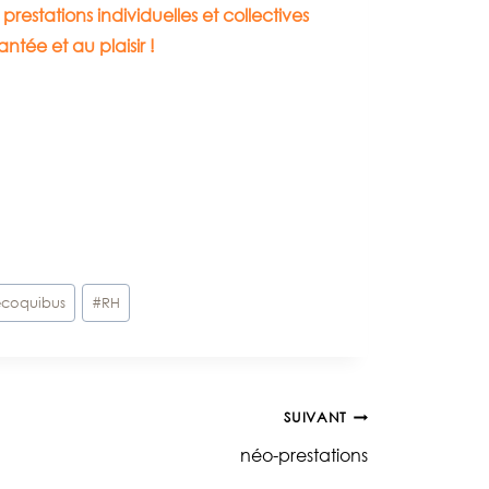
restations individuelles et collectives
ée et au plaisir !
ecoquibus
#
RH
SUIVANT
néo-prestations