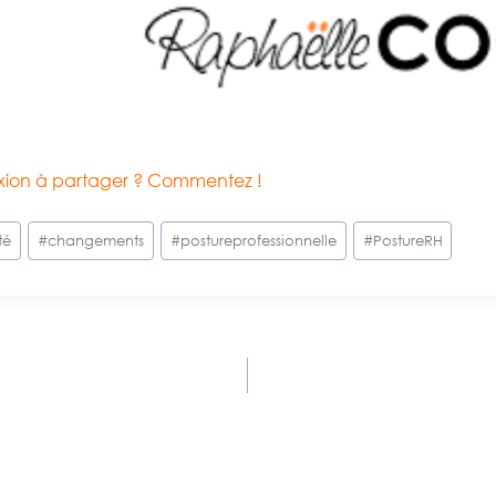
exion à partager ? Commentez !
té
#
changements
#
postureprofessionnelle
#
PostureRH