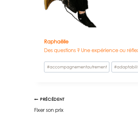
Raphaëlle
Des questions ? Une expérience ou réfl
Étiquettes
#
accompagnementautrement
#
adaptabili
de
la
publication :
Navigation
PRÉCÉDENT
Fixer son prix
de