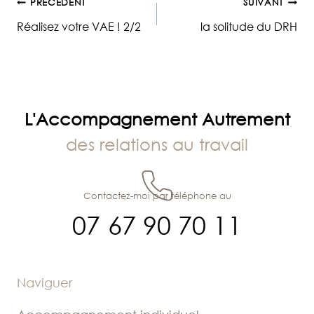
Navigation
PRÉCÉDENT
SUIVANT
Réalisez votre VAE ! 2/2
la solitude du DRH
de
l’article
L'Accompagnement Autrement
des relations au travail
Contactez-moi par téléphone au
07 67 90 70 11
Naviguer