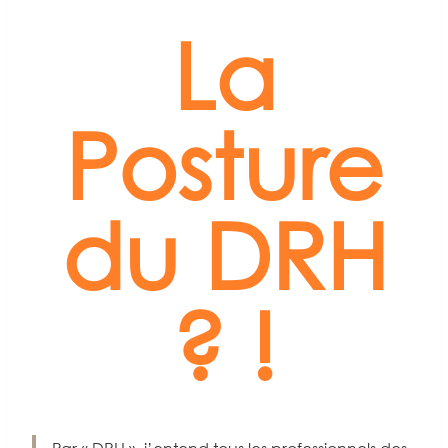
La
Posture
du DRH
? !