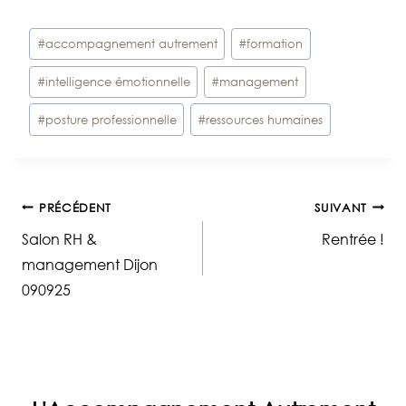
Étiquettes
#
accompagnement autrement
#
formation
de
#
intelligence émotionnelle
#
management
la
publication :
#
posture professionnelle
#
ressources humaines
Navigation
PRÉCÉDENT
SUIVANT
Salon RH &
Rentrée !
de
management Dijon
090925
l’article