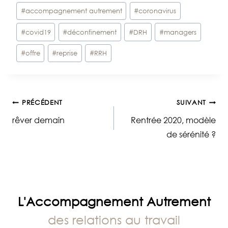
Étiquettes
#
accompagnement autrement
#
coronavirus
de
#
covid19
#
déconfinement
#
DRH
#
managers
la
publication :
#
offre
#
reprise
#
RRH
Navigation
PRÉCÉDENT
SUIVANT
rêver demain
Rentrée 2020, modèle
de
de sérénité ?
l’article
L'Accompagnement Autrement
des relations au travail