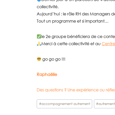
collectivité.
Aujourd’hui : le rôle RH des Managers d
Tout un programme et si important…
le 2e groupe bénéficiera de ce cont
Merci à cette collectivité et au
Centre
go go go !!!
Raphaëlle
Des questions ? Une expérience ou réf
Étiquettes
#
accompagnement autrement
#
autremen
de