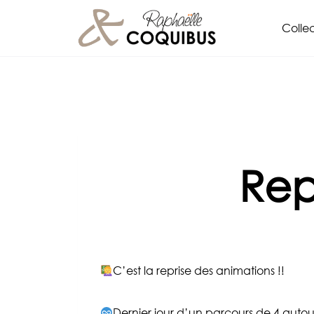
Aller
Collec
au
contenu
Rep
C’est la reprise des animations !!
Dernier jour d’un parcours de 4 auto