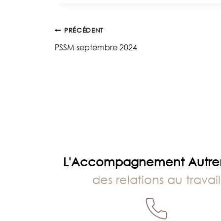
la
publication :
Navigation
PRÉCÉDENT
PSSM septembre 2024
de
l’article
L'Accompagnement Autr
des relations au travail