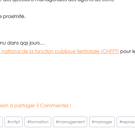
e proximité.
enu dans qqs jours…
 national de la fonction publique territoriale (CNFPT)
pour l
lexion à partager ? Commentez !
t
#
cnfpt
#
formation
#
management
#
manager
#
reprise