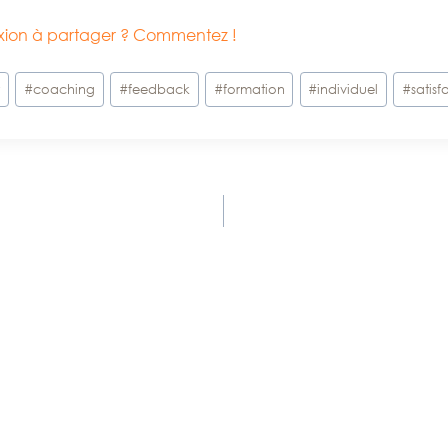
lexion à partager ? Commentez !
t
#
coaching
#
feedback
#
formation
#
individuel
#
satisf