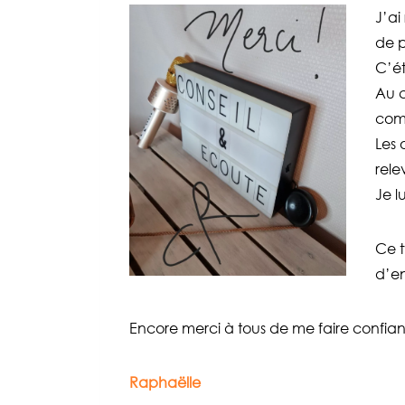
J’ai
de p
C’ét
Au c
comp
Les 
rele
Je l
Ce t
d’en
Encore merci à tous de me faire confian
Raphaëlle