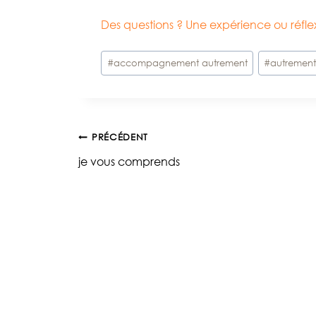
Des questions ? Une expérience ou réf
Étiquettes
#
accompagnement autrement
#
autremen
de
la
publication :
Navigation
PRÉCÉDENT
je vous comprends
de
l’article