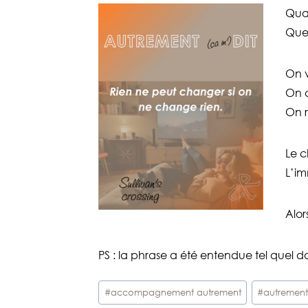
Quan
Que 
On 
On a
On 
Le c
L’im
Alor
PS : la phrase a été entendue tel quel da
Étiquettes
#
accompagnement autrement
#
autrement
de