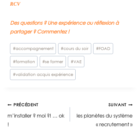
RCV
Des questions ? Une expérience ou réflexion à
partager ? Commentez !
Étiquettes
#
accompagnement
#
cours du soir
#
FOAD
de
#
formation
#
se former
#
VAE
la
publication :
#
validation acquis expérience
Navigation
PRÉCÉDENT
SUIVANT
m’installer ? moi ?! … ok
les planètes du système
de
!
« recrutement »