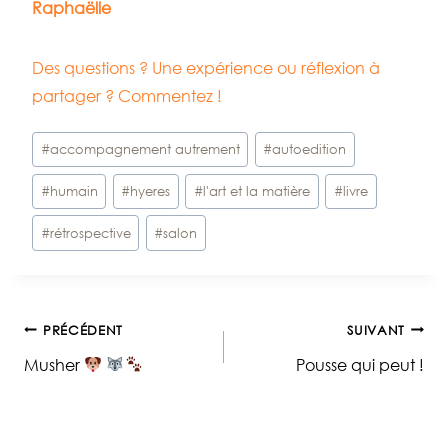
Raphaëlle
Des questions ? Une expérience ou réflexion à
partager ? Commentez !
Étiquettes
#
accompagnement autrement
#
autoedition
de
#
humain
#
hyeres
#
l'art et la matière
#
livre
la
publication :
#
rétrospective
#
salon
Navigation
PRÉCÉDENT
SUIVANT
Musher
Pousse qui peut !
de