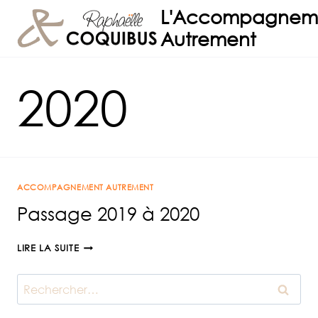
Aller
L'Accompagnem
au
Autrement
contenu
2020
ACCOMPAGNEMENT AUTREMENT
Passage 2019 à 2020
PASSAGE
LIRE LA SUITE
2019
À
Rechercher :
2020