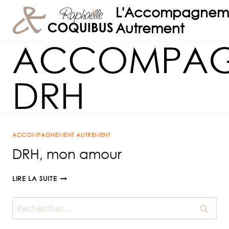
Aller
L'Accompagnem
au
Autrement
contenu
ACCOMPAG
DRH
ACCOMPAGNEMENT AUTREMENT
DRH, mon amour
DRH,
LIRE LA SUITE
MON
AMOUR
Rechercher :