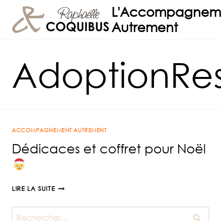
Aller
L'Accompagnem
au
Autrement
contenu
AdoptionRe
ACCOMPAGNEMENT AUTREMENT
Dédicaces et coffret pour Noël
DÉDICACES
LIRE LA SUITE
ET
COFFRET
Rechercher :
POUR