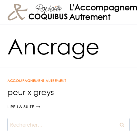
Aller
L'Accompagnem
au
Autrement
contenu
Ancrage
ACCOMPAGNEMENT AUTREMENT
peur x greys
PEUR
LIRE LA SUITE
X
GREYS
Rechercher :