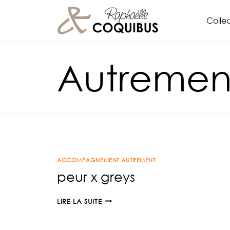
Aller
Collec
au
contenu
Autremen
ACCOMPAGNEMENT AUTREMENT
peur x greys
PEUR
LIRE LA SUITE
X
GREYS