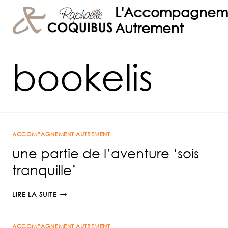
Aller
L'Accompagnem
au
Autrement
contenu
bookelis
ACCOMPAGNEMENT AUTREMENT
une partie de l’aventure ‘sois
tranquille’
UNE
LIRE LA SUITE
PARTIE
DE
ACCOMPAGNEMENT AUTREMENT
L’AVENTURE