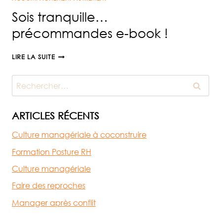
‘SOIS
Sois tranquille…
TRANQUILLE’
précommandes e-book !
SOIS
LIRE LA SUITE
TRANQUILLE…
PRÉCOMMANDES
Rechercher :
E-
BOOK
!
ARTICLES RÉCENTS
Culture managériale à coconstruire
Formation Posture RH
Culture managériale
Faire des reproches
Manager après conflit