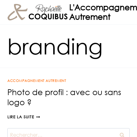
Aller
L'Accompagnem
au
Autrement
contenu
branding
ACCOMPAGNEMENT AUTREMENT
Photo de profil : avec ou sans
logo ?
PHOTO
LIRE LA SUITE
DE
PROFIL
Rechercher :
: