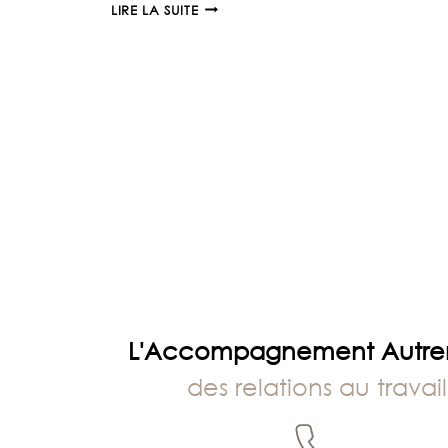
PROCRASTINER
LIRE LA SUITE
SES
DÉCISIONS
:
UN
OUTIL
PRÉCIEUX
!
L'Accompagnement Autr
des relations au travail