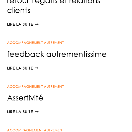
retour Legatis et relations
QU’ON
clients
TAIT
RETOUR
LIRE LA SUITE
LEGATIS
ET
ACCOMPAGNEMENT AUTREMENT
RELATIONS
CLIENTS
feedback autrementissime
FEEDBACK
LIRE LA SUITE
AUTREMENTISSIME
ACCOMPAGNEMENT AUTREMENT
Assertivité
ASSERTIVITÉ
LIRE LA SUITE
ACCOMPAGNEMENT AUTREMENT