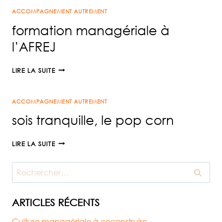
ET
ACCOMPAGNEMENT AUTREMENT
COMMUNICATION
formation managériale à
l’AFREJ
FORMATION
LIRE LA SUITE
MANAGÉRIALE
À
ACCOMPAGNEMENT AUTREMENT
L’AFREJ
sois tranquille, le pop corn
SOIS
LIRE LA SUITE
TRANQUILLE,
LE
Rechercher :
POP
CORN
ARTICLES RÉCENTS
Culture managériale à coconstruire