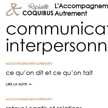
Aller
L'Accompagnem
au
Autrement
contenu
communicat
interpersonn
ACCOMPAGNEMENT AUTREMENT
ce qu’on dit et ce qu’on tait
CE
LIRE LA SUITE
QU’ON
DIT
ACCOMPAGNEMENT AUTREMENT
ET
CE